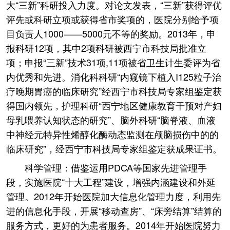
大“三新”科研投入力度。对论文发表，“三新”获得评优
评先或科研立项或获得省市奖项的，医院分别给予项
目负责人1000——5000元不等的奖励。2013年，申
报科研12项，其中2项科研被西宁市科技局批准立
项；申报“三新”技术31项,11项被省卫生计生委评为省
内优秀和先进。消化科科研“内窥镜下植入I125粒子治
疗晚期胃癌的临床研究”经西宁市科技局专家组鉴定获
得国内领先，护理科研“西宁地区健康教育干预对产妇
母乳喂养认知状态的研究”、脑外科研“脑脊液、血液
中神经元特异性烯醇化酶动态监测在颅脑损伤中的的
临床研究”，经西宁市科技局专家组鉴定获成果证书。
科学管理：借鉴运用PDCA等国家先进管理手
段，实施医院“十大工程”建设，增强内涵建设和外延
管理。2012年开始医院加大信息化管理力度，利用先
进的信息化手段，开展“移动查房”、“床旁结算”结算的
服务方式，更好的为患者服务。2014年开始医院努力