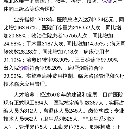
城北区唯一的集医疗、教学、科研、预防、
保健
为一
体的三级乙等综合医院。
业务指标: 2013年, 医院总收入达到2.34亿元，同
比增加63.67%；医院门诊量为216352人次，同比增
加20.88%；收治住院患者15755人次，同比增加
24.98%；手术量3187人次, 同比增加14.35%；病床周
转次数28.28次，同比增加7.18次；病床使用率
91.10%；治愈好转率93.90%，三日确诊率97.90%，
出入院
诊断
符合率98.20%，病理诊断符合率
99.90%。实施单病种费用控制、临床路径管理和医疗
技术临床应用管理。
人才培养：经过50多年的建设和发展，目前医院
现有正式职工664人，医院核定编制数367人，实际占
编人员为312人，离退休人员245人。岗位构成：专业
技术人员562人（卫生系列525人、非卫生系列37
人），管理岗位5人，工勤岗位75人。职称构成：正