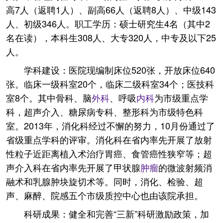
高7人（返聘1人）、副高66人（返聘8人）、中级143
人、初级346人。职工学历：硕士研究生4名（其中2
名在读），本科生308人、大专320人，中专及以下25
人。
学科建设：医院现编制床位520张，开放床位640
张。临床一级科室20个，临床二级科室34个；医技科
室8个。其中骨科、脑
外科
、呼吸
内科
为市级重点学
科，超声介入、糖尿病专科、整形科为市级特色科
室。2013年，消化科经过不懈的努力，10月份通过了
省级重点学科的评审。消化科在省内率先开展了放射
性粒子近距离植入术治疗胃癌、食管癌性狭窄等；超
声介入科在省内率先开展了甲状腺
肿瘤
的微波射频消
融术和乳腺肿块旋切术等。同时，消化、检验、超
声、麻醉、院感五个市级质控中心也由该院承担。
科研成果：健全和完善“三新”科研激励政策，加