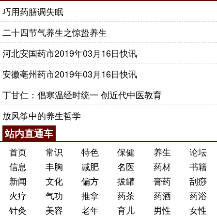
巧用药膳调失眠
二十四节气养生之惊蛰养生
河北安国药市2019年03月16日快讯
安徽亳州药市2019年03月16日快讯
丁甘仁：倡寒温经时统一 创近代中医教育
放风筝中的养生哲学
站内直通车
首页
常识
特色
保健
养生
论坛
信息
丰胸
减肥
名医
药材
书籍
新闻
文化
偏方
拔罐
膏药
刮痧
火疗
气功
推拿
药茶
药酒
药浴
针灸
美容
老年
育儿
男性
女性