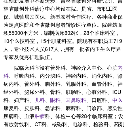
在创新发展中不断进步。吉林省微创外科研究所、吉
林省微创外科诊疗中心均设在院。是省、市职工医
保、城镇居民医保、新型农村合作医疗、各种商业保
险定点医院和全省微创患者转诊医疗单位。院建筑面
积55000平方米，编制病床802张，28个临床科室，
10个医技科室，15个职能科室。院现有在职员工719
人，专业技术人员617人，拥有一批省内卫生医疗界
专家及优秀护理队伍。
院临床科室设有普外科、神经介入中心、心脏
内
科
、呼吸内科、内分泌科、神经内科、消化内科、肾
病内科、普外科、胸外科、乳腺外科、血管外科、神
经外科、泌尿外科、骨科、肛肠科、心脏外科、ICU
科、妇产科、
儿科
、
眼科
、
耳鼻喉科
、口腔科、
中医
康复科、皮肤科、急诊科、麻醉科、门诊部、感染性
疾病科、血液
肿瘤
科、体检中心等28个临床科室；设
有放射线科、CT科、核磁科、电诊科、检验科、药剂