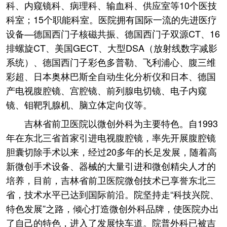
科、内窥镜科、病理科、输血科、供应室等10个医技
科室；15个职能科室。医院拥有国际一流的先进医疗
设备—德国西门子核磁共振、德国西门子双源CT、16
排螺旋CT、美国GECT、大型DSA（放射线数字减影
系统）、德国西门子彩色多普勒、飞利浦心、腹三维
彩超、日本奥林巴斯全自动生化分析仪和日本、德国
产电视腹腔镜、宫腔镜、前列腺电切镜、电子内窥
镜、钼靶乳腺机、脑立体定向仪等。
吉林省前卫医院以微创外科为主要特色。自1993
年在东北三省首家引进电视腹腔镜，率先开展腹腔镜
胆囊切除手术以来，经过20多年的长足发展，随着高
新微创手术设备、器械的大量引进和微创精尖人才的
培养，目前，吉林省前卫医院微创技术已享誉东北三
省，技术水平已达到国际前沿。院坚持走“科技兴院、
特色发展”之路，倾心打造微创外科品牌，使医院办出
了自己的特色，进入了发展快车道。院普外科已被吉