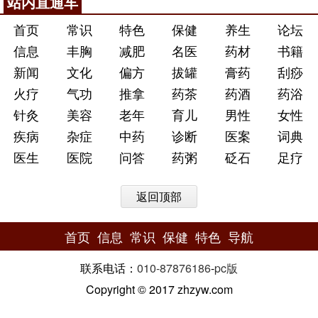
站内直通车
首页
常识
特色
保健
养生
论坛
信息
丰胸
减肥
名医
药材
书籍
新闻
文化
偏方
拔罐
膏药
刮痧
火疗
气功
推拿
药茶
药酒
药浴
针灸
美容
老年
育儿
男性
女性
疾病
杂症
中药
诊断
医案
词典
医生
医院
问答
药粥
砭石
足疗
返回顶部
首页
信息
常识
保健
特色
导航
联系电话：
010-87876186
-
pc版
Copyright © 2017 zhzyw.com