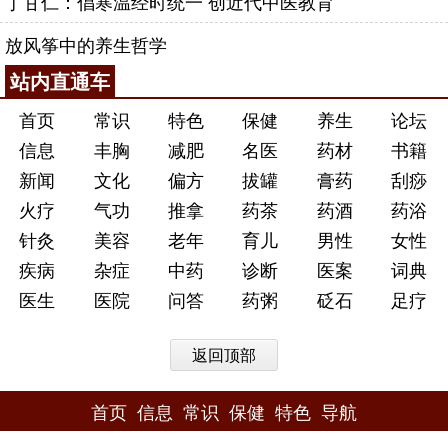
丁甘仁：倡寒温经时统一 创近代中医教育
放风筝中的养生哲学
站内直通车
首页
常识
特色
保健
养生
论坛
信息
丰胸
减肥
名医
药材
书籍
新闻
文化
偏方
拔罐
膏药
刮痧
火疗
气功
推拿
药茶
药酒
药浴
针灸
美容
老年
育儿
男性
女性
疾病
杂症
中药
诊断
医案
词典
医生
医院
问答
药粥
砭石
足疗
返回顶部
首页
信息
常识
保健
特色
导航