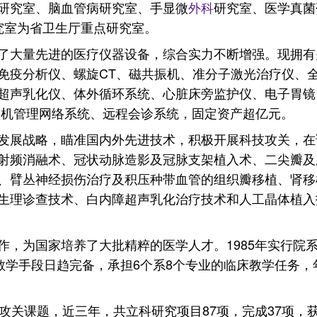
研究室、脑血管病研究室、手显微
外科
研究室、医学真菌
究室为省卫生厅重点研究室。
了大量先进的医疗仪器设备，综合实力不断增强。现拥有
免疫分析仪、螺旋CT、磁共振机、准分子激光治疗仪、
超声乳化仪、体外循环系统、心脏床旁监护仪、电子胃镜
微机管理网络系统、远程会诊系统，固定资产超亿元。
发展战略，瞄准国内外先进技术，积极开展科技攻关，在
射频消融术、冠状动脉造影及冠脉支架植入术、二尖瓣及
、臂丛神经损伤治疗及积压种带血管的组织瓣移植、肾移
生理诊查技术、白内障超声乳化治疗技术和人工晶体植入
作，为国家培养了大批精粹的医学人才。1985年实行院
教学手段日趋完备，承担6个系8个专业的临床教学任务，年
”期间攻关课题，近三年，共立科研究项目87项，完成37项