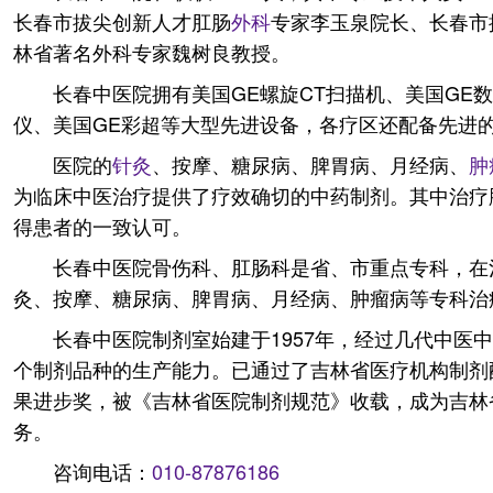
长春市拔尖创新人才肛肠
外科
专家李玉泉院长、长春市
林省著名外科专家魏树良教授。
长春中医院拥有美国GE螺旋CT扫描机、美国GE
仪、美国GE彩超等大型先进设备，各疗区还配备先进
医院的
针灸
、按摩、糖尿病、脾胃病、月经病、
肿
为临床中医治疗提供了疗效确切的中药制剂。其中治疗
得患者的一致认可。
长春中医院骨伤科、肛肠科是省、市重点专科，在
灸、按摩、糖尿病、脾胃病、月经病、肿瘤病等专科治
长春中医院制剂室始建于1957年，经过几代中医
个制剂品种的生产能力。已通过了吉林省医疗机构制剂
果进步奖，被《吉林省医院制剂规范》收载，成为吉林
务。
咨询电话：
010-87876186