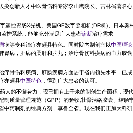
拔尖创新人才中医骨伤科专家李山鹰院长、吉林省著名心
数字遥控胃肠X光机、美国GE数字照相机(DR机)、日本
的监护系统，能够充分满足广大患者
诊断
治疗需求。
瘤
病等专科治疗亦颇具特色。同时院内制剂室以
中医理论
脾胃病，肝病的柔肝和脾丸；治疗骨伤科疾病的血力胶囊
治疗骨伤科疾病、肛肠疾病方面居于省内领先水平，已成
疗亦颇具
中医特色
，得到广大患者的认可。
中药人的不懈努力，现已拥有上千米的制剂生产面积，现代
配制质量管理规范（GPP）的验收,壮骨活络胶囊、结肠
省中药制剂的经典方剂，享誉全省。现在我们正加大科研