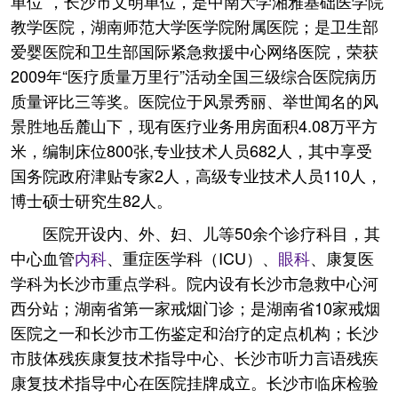
单位”，长沙市文明单位，是中南大学湘雅基础医学院
教学医院，湖南师范大学医学院附属医院；是卫生部
爱婴医院和卫生部国际紧急救援中心网络医院，荣获
2009年“医疗质量万里行”活动全国三级综合医院病历
质量评比三等奖。医院位于风景秀丽、举世闻名的风
景胜地岳麓山下，现有医疗业务用房面积4.08万平方
米，编制床位800张,专业技术人员682人，其中享受
国务院政府津贴专家2人，高级专业技术人员110人，
博士硕士研究生82人。
医院开设内、外、妇、儿等50余个诊疗科目，其
中心血管
内科
、重症医学科（ICU）、
眼科
、康复医
学科为长沙市重点学科。院内设有长沙市急救中心河
西分站；湖南省第一家戒烟门诊；是湖南省10家戒烟
医院之一和长沙市工伤鉴定和治疗的定点机构；长沙
市肢体残疾康复技术指导中心、长沙市听力言语残疾
康复技术指导中心在医院挂牌成立。长沙市临床检验