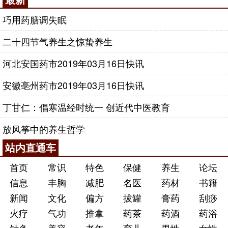
巧用药膳调失眠
二十四节气养生之惊蛰养生
河北安国药市2019年03月16日快讯
安徽亳州药市2019年03月16日快讯
丁甘仁：倡寒温经时统一 创近代中医教育
放风筝中的养生哲学
站内直通车
首页
常识
特色
保健
养生
论坛
信息
丰胸
减肥
名医
药材
书籍
新闻
文化
偏方
拔罐
膏药
刮痧
火疗
气功
推拿
药茶
药酒
药浴