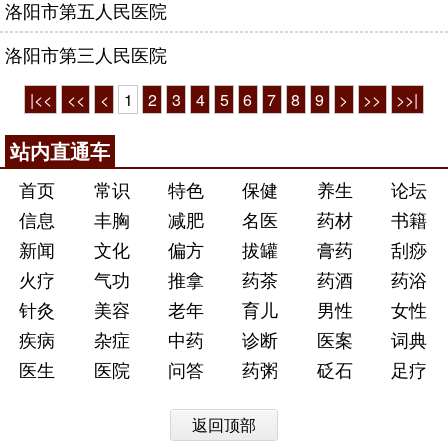
洛阳市第五人民医院
洛阳市第三人民医院
|<<
<<
<
1
2
3
4
5
6
7
8
9
>
>>
>>|
站内直通车
首页
常识
特色
保健
养生
论坛
信息
丰胸
减肥
名医
药材
书籍
新闻
文化
偏方
拔罐
膏药
刮痧
火疗
气功
推拿
药茶
药酒
药浴
针灸
美容
老年
育儿
男性
女性
疾病
杂症
中药
诊断
医案
词典
医生
医院
问答
药粥
砭石
足疗
返回顶部