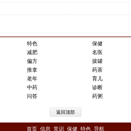
特色
保健
减肥
名医
偏方
拔罐
推拿
药茶
老年
育儿
中药
诊断
问答
药粥
返回顶部
首页
信息
常识
保健
特色
导航