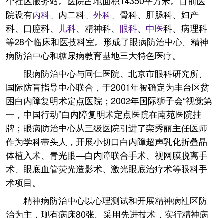
个社区服务站。医院占地面积14350平方米。目前医
院设有
内科
、内二科、
外科
、骨科、肛肠科、妇产
科、口腔科、
儿科
、精神科、
眼科
、
中医
科、病理科
等28个临床和医技科室。形成了眼病防治中心、精神
病防治中心和糖尿病教育基地三大特色医疗。
眼病防治中心与同仁医院、北京市眼科研究所、
国际防盲指导中心联合，于2001年被确定为丰台区贫
困白内障复明术定点医院；2002年国际狮子会“视觉第
一，中国行动”白内障复明术定点医院在南苑医院挂
牌；眼病防治中心从三级医院引进了栾秀丽主任医师
作为学科带头人，开展小切口白内障超声乳化折叠晶
体植入术、青光眼—白内障联合手术、视网膜脱离手
术、眼底血管荧光造影术、激光眼底治疗术等眼科手
术项目。
精神病防治中心以心理测试和开展精神病社区防
治为主，现有病床80张。采用先进技术，实行精神病