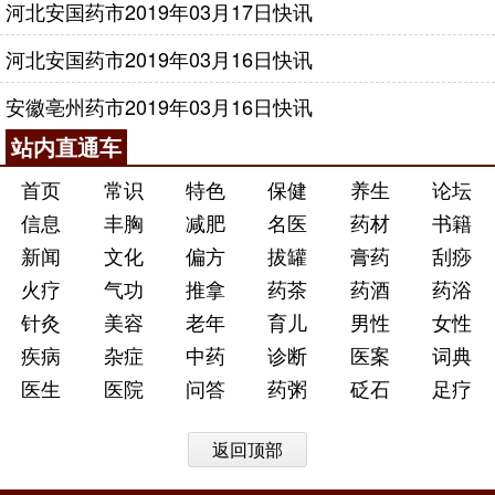
河北安国药市2019年03月17日快讯
河北安国药市2019年03月16日快讯
安徽亳州药市2019年03月16日快讯
站内直通车
首页
常识
特色
保健
养生
论坛
信息
丰胸
减肥
名医
药材
书籍
新闻
文化
偏方
拔罐
膏药
刮痧
火疗
气功
推拿
药茶
药酒
药浴
针灸
美容
老年
育儿
男性
女性
疾病
杂症
中药
诊断
医案
词典
医生
医院
问答
药粥
砭石
足疗
返回顶部