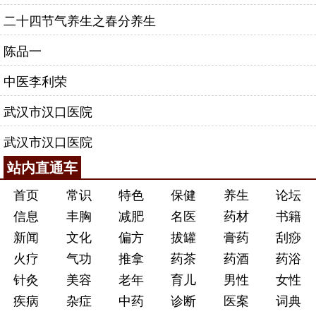
二十四节气养生之春分养生
陈品一
中医李利荣
武汉市汉口医院
武汉市汉口医院
站内直通车
首页
常识
特色
保健
养生
论坛
信息
丰胸
减肥
名医
药材
书籍
新闻
文化
偏方
拔罐
膏药
刮痧
火疗
气功
推拿
药茶
药酒
药浴
针灸
美容
老年
育儿
男性
女性
疾病
杂症
中药
诊断
医案
词典