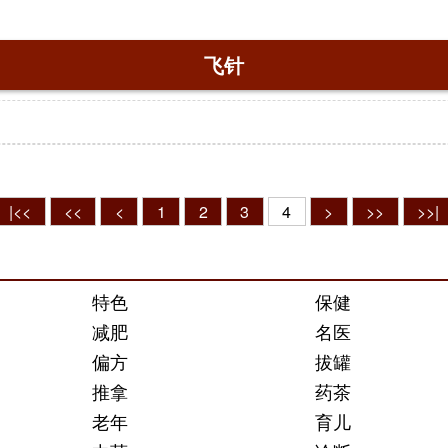
飞针
|<<
<<
<
1
2
3
4
>
>>
>>|
特色
保健
减肥
名医
偏方
拔罐
推拿
药茶
老年
育儿