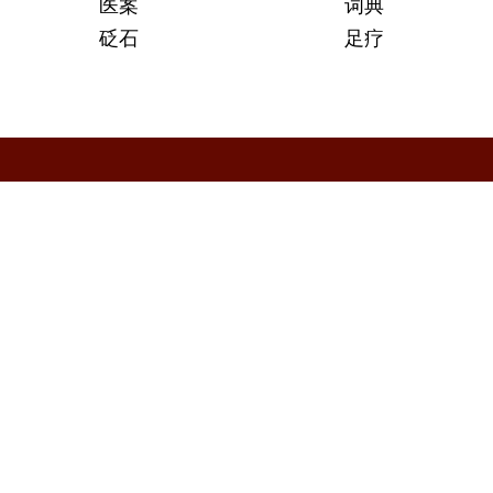
医案
词典
砭石
足疗