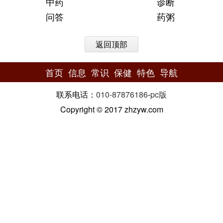
中药
诊断
问答
药粥
返回顶部
首页
信息
常识
保健
特色
导航
联系电话：
010-87876186
-
pc版
Copyright © 2017 zhzyw.com