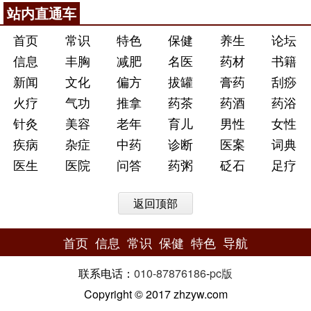
站内直通车
首页
常识
特色
保健
养生
论坛
信息
丰胸
减肥
名医
药材
书籍
新闻
文化
偏方
拔罐
膏药
刮痧
火疗
气功
推拿
药茶
药酒
药浴
针灸
美容
老年
育儿
男性
女性
疾病
杂症
中药
诊断
医案
词典
医生
医院
问答
药粥
砭石
足疗
返回顶部
首页
信息
常识
保健
特色
导航
联系电话：
010-87876186
-
pc版
Copyright © 2017 zhzyw.com