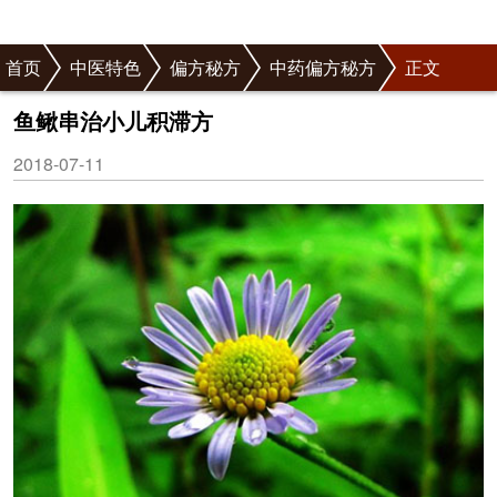
首页
中医特色
偏方秘方
中药偏方秘方
正文
鱼鳅串治小儿积滞方
2018-07-11