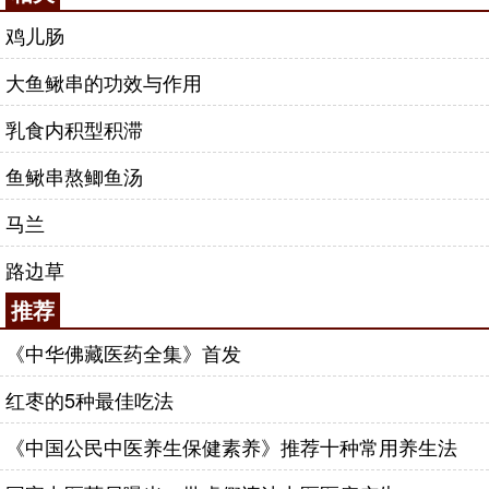
鸡儿肠
大鱼鳅串的功效与作用
乳食内积型积滞
鱼鳅串熬鲫鱼汤
马兰
路边草
推荐
《中华佛藏医药全集》首发
红枣的5种最佳吃法
《中国公民中医养生保健素养》推荐十种常用养生法