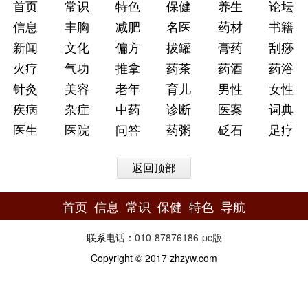
首页
常识
特色
保健
养生
论坛
信息
丰胸
减肥
名医
药材
书籍
新闻
文化
偏方
拔罐
膏药
刮痧
火疗
气功
推拿
药茶
药酒
药浴
针灸
美容
老年
育儿
男性
女性
疾病
杂症
中药
诊断
医案
词典
医生
医院
问答
药粥
砭石
足疗
返回顶部
首页
信息
常识
保健
特色
导航
联系电话：
010-87876186
-
pc版
Copyright © 2017 zhzyw.com