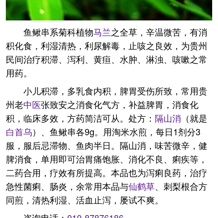
鱼鳅串系菊科植物
马兰
之全草，辛温微苦，有消
积化食，利湿清热，利尿解毒，止咳之良效，为贵州
民间治疗积滞、泻利、黄疸、水肿、淋浊、咳嗽之常
用药。
小儿积滞，多乳食内积，脾胃受伤所致，常用贵
州老
中医
张致安之消食化气方，补益脾胃，消食化
积，临床多效，方药简洁可从。处方：
隔山消
（就是
白首乌
）、鱼鳅串各9g。用淘米水煎，每日1剂分3
服，服后忌滞物、鱼肉半日。隔山消，味苦微辛，健
脾消食，单用即可治胃痛饱胀、消化不良、痢疾等，
二药合用，疗效有所提高。本品也为泻痢良药，治疗
急性菌痢、肠炎，余常用本品与
仙鹤草
、刺梨根合方
同煎，清热利湿、活血止泻，屡试不爽。
咨询电话：
010-87876186