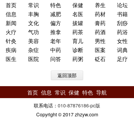
首页
常识
特色
保健
养生
论坛
信息
丰胸
减肥
名医
药材
书籍
新闻
文化
偏方
拔罐
膏药
刮痧
火疗
气功
推拿
药茶
药酒
药浴
针灸
美容
老年
育儿
男性
女性
疾病
杂症
中药
诊断
医案
词典
医生
医院
问答
药粥
砭石
足疗
返回顶部
首页
信息
常识
保健
特色
导航
联系电话：
010-87876186
-
pc版
Copyright © 2017 zhzyw.com