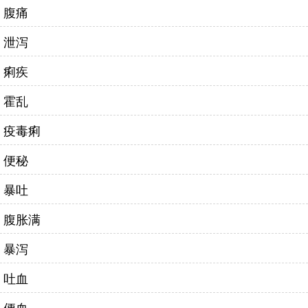
腹痛
泄泻
痢疾
霍乱
疫毒痢
便秘
暴吐
腹胀满
暴泻
吐血
便血