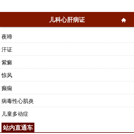
儿科心肝病证
夜啼
汗证
紫癜
惊风
癫痫
病毒性心肌炎
儿童多动症
站内直通车