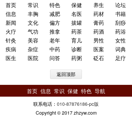
首页
常识
特色
保健
养生
论坛
信息
丰胸
减肥
名医
药材
书籍
新闻
文化
偏方
拔罐
膏药
刮痧
火疗
气功
推拿
药茶
药酒
药浴
针灸
美容
老年
育儿
男性
女性
疾病
杂症
中药
诊断
医案
词典
医生
医院
问答
药粥
砭石
足疗
返回顶部
首页
信息
常识
保健
特色
导航
联系电话：
010-87876186
-
pc版
Copyright © 2017 zhzyw.com