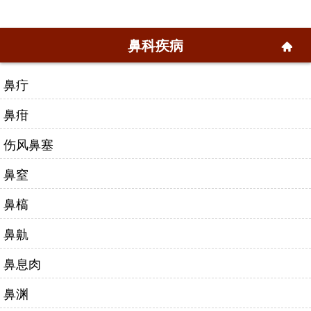
鼻科疾病
鼻疔
鼻疳
伤风鼻塞
鼻窒
鼻槁
鼻鼽
鼻息肉
鼻渊