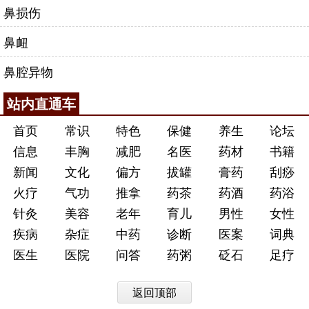
鼻损伤
鼻衄
鼻腔异物
站内直通车
首页
常识
特色
保健
养生
论坛
信息
丰胸
减肥
名医
药材
书籍
新闻
文化
偏方
拔罐
膏药
刮痧
火疗
气功
推拿
药茶
药酒
药浴
针灸
美容
老年
育儿
男性
女性
疾病
杂症
中药
诊断
医案
词典
医生
医院
问答
药粥
砭石
足疗
返回顶部