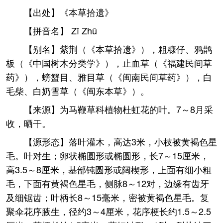
【出处】《本草拾遗》
【拼音名】 Zǐ Zhū
【别名】紫荆（《本草拾遗》），粗糠仔、鸦鹊
板（《中国树木分类学》），止血草（《福建民间草
药》），螃蟹目、雅目草（《闽南民间草药》），白
毛柴、白奶雪草（《闽东本草》）。
【来源】为马鞭草科植物杜虹花的叶。7～8月采
收，晒干。
【源形态】落叶灌木，高达3米，小枝被黄褐色星
毛。叶对生；卵状椭圆形或椭圆形，长7～15厘米，
高3.5～8厘米，基部钝圆形或阔楔形，上面有细小粗
毛，下面有黄褐色星毛，侧脉8～12对，边缘有齿牙
及细锯齿；叶柄长8～15毫米，密被黄褐色星毛。复
聚伞花序腋生，径约3～4厘米，花序梗长约1.5～2.5