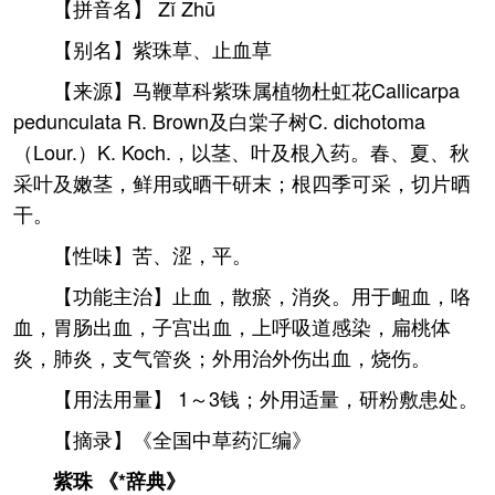
【拼音名】 Zǐ Zhū
【别名】紫珠草、止血草
【来源】马鞭草科紫珠属植物杜虹花Callicarpa
pedunculata R. Brown及白棠子树C. dichotoma
（Lour.）K. Koch.，以茎、叶及根入药。春、夏、秋
采叶及嫩茎，鲜用或晒干研末；根四季可采，切片晒
干。
【性味】苦、涩，平。
【功能主治】止血，散瘀，消炎。用于衄血，咯
血，胃肠出血，子宫出血，上呼吸道感染，扁桃体
炎，肺炎，支气管炎；外用治外伤出血，烧伤。
【用法用量】 1～3钱；外用适量，研粉敷患处。
【摘录】《全国中草药汇编》
紫珠 《*辞典》