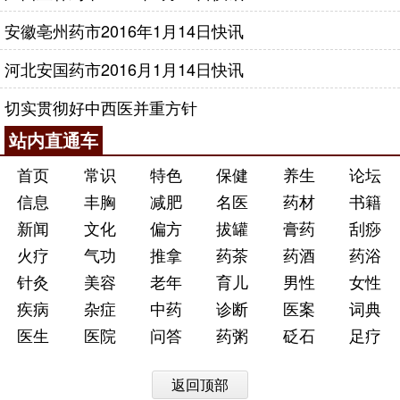
安徽亳州药市2016年1月14日快讯
河北安国药市2016月1月14日快讯
切实贯彻好中西医并重方针
站内直通车
首页
常识
特色
保健
养生
论坛
信息
丰胸
减肥
名医
药材
书籍
新闻
文化
偏方
拔罐
膏药
刮痧
火疗
气功
推拿
药茶
药酒
药浴
针灸
美容
老年
育儿
男性
女性
疾病
杂症
中药
诊断
医案
词典
医生
医院
问答
药粥
砭石
足疗
返回顶部