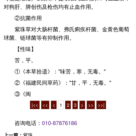
对狗肝、脾创伤及枪伤均有止血作用。
②抗菌作用
紫珠草对大肠杆菌、弗氏痢疾杆菌、金黄色葡萄
球菌、链球菌等有抑制作用。
【性味】
苦，平。
①《本草拾遗》："味苦，寒，无毒。"
②《福建民间草药》："甘，平，无毒。"
③《闽
|<<
<<
<
1
2
3
>
>>
>>|
咨询电话：
010-87876186
上一篇：
紫珠