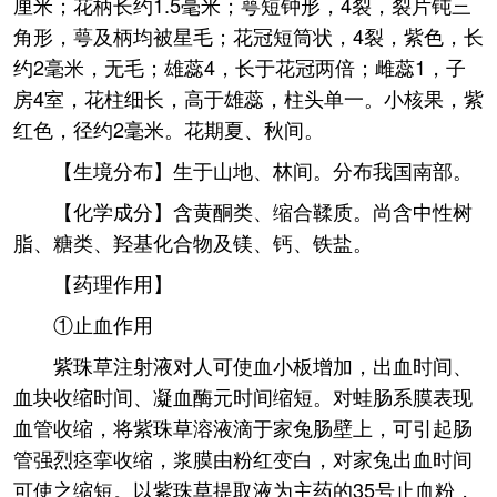
厘米；花柄长约1.5毫米；萼短钟形，4裂，裂片钝三
角形，萼及柄均被星毛；花冠短筒状，4裂，紫色，长
约2毫米，无毛；雄蕊4，长于花冠两倍；雌蕊1，子
房4室，花柱细长，高于雄蕊，柱头单一。小核果，紫
红色，径约2毫米。花期夏、秋间。
【生境分布】生于山地、林间。分布我国南部。
【化学成分】含黄酮类、缩合鞣质。尚含中性树
脂、糖类、羟基化合物及镁、钙、铁盐。
【药理作用】
①止血作用
紫珠草注射液对人可使血小板增加，出血时间、
血块收缩时间、凝血酶元时间缩短。对蛙肠系膜表现
血管收缩，将紫珠草溶液滴于家兔肠壁上，可引起肠
管强烈痉挛收缩，浆膜由粉红变白，对家兔出血时间
可使之缩短。以紫珠草提取液为主药的35号止血粉，