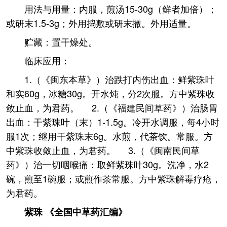
用法与用量：内服，煎汤15-30g（鲜者加倍）；
或研末1.5-3g；外用捣敷或研末撒。外用适量。
贮藏：置干燥处。
临床应用：
1.（《闽东本草》）治跌打内伤出血：鲜紫珠叶
和实60g，冰糖30g。开水炖，分2次服。方中紫珠收
敛止血，为君药。 2.（《福建民间草药》）治肠胃
出血：干紫珠叶（末）1-1.5g。冷开水调服，每4小时
服1次；继用干紫珠末6g。水煎，代茶饮。常服。方
中紫珠收敛止血，为君药。 3.（《闽南民间草
药》）治一切咽喉痛：取鲜紫珠叶30g。洗净，水2
碗，煎至1碗服；或煎作茶常服。方中紫珠解毒疗疮，
为君药。
紫珠 《全国中草药汇编》