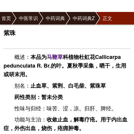
首页
中医常识
中药词典
中药词典Z
正文
紫珠
概述：
本品为
马鞭草
科植物杜虹花Callicarpa
pedunculata R. Br.的叶。夏秋季采集，晒干，生用
或研末用。
别名：
止血草、紫荆、白毛柴、紫珠草
药性类别：暂未分类
性味与归经：味苦、涩，凉。归肝、脾经。
功能与主治：
收敛止血，解毒疗疮。用于内出血
症，外伤出血，烧伤，疮痈肿毒。