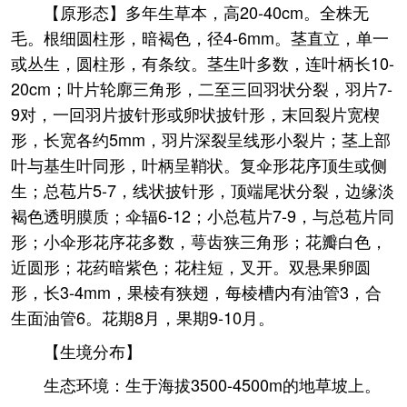
【原形态】多年生草本，高20-40cm。全株无
毛。根细圆柱形，暗褐色，径4-6mm。茎直立，单一
或丛生，圆柱形，有条纹。茎生叶多数，连叶柄长10-
20cm；叶片轮廓三角形，二至三回羽状分裂，羽片7-
9对，一回羽片披针形或卵状披针形，末回裂片宽楔
形，长宽各约5mm，羽片深裂呈线形小裂片；茎上部
叶与基生叶同形，叶柄呈鞘状。复伞形花序顶生或侧
生；总苞片5-7，线状披针形，顶端尾状分裂，边缘淡
褐色透明膜质；伞辐6-12；小总苞片7-9，与总苞片同
形；小伞形花序花多数，萼齿狭三角形；花瓣白色，
近圆形；花药暗紫色；花柱短，叉开。双悬果卵圆
形，长3-4mm，果棱有狭翅，每棱槽内有油管3，合
生面油管6。花期8月，果期9-10月。
【生境分布】
生态环境：生于海拔3500-4500m的地草坡上。