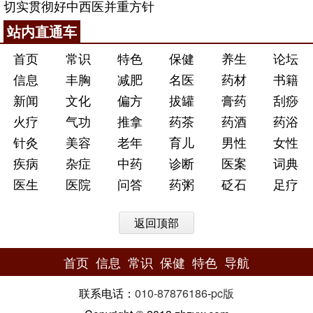
切实贯彻好中西医并重方针
站内直通车
首页
常识
特色
保健
养生
论坛
信息
丰胸
减肥
名医
药材
书籍
新闻
文化
偏方
拔罐
膏药
刮痧
火疗
气功
推拿
药茶
药酒
药浴
针灸
美容
老年
育儿
男性
女性
疾病
杂症
中药
诊断
医案
词典
医生
医院
问答
药粥
砭石
足疗
返回顶部
首页
信息
常识
保健
特色
导航
联系电话：
010-87876186
-
pc版