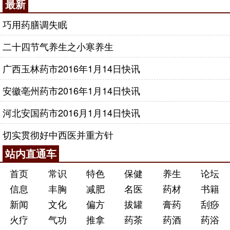
最新
巧用药膳调失眠
二十四节气养生之小寒养生
广西玉林药市2016年1月14日快讯
安徽亳州药市2016年1月14日快讯
河北安国药市2016月1月14日快讯
切实贯彻好中西医并重方针
站内直通车
首页
常识
特色
保健
养生
论坛
信息
丰胸
减肥
名医
药材
书籍
新闻
文化
偏方
拔罐
膏药
刮痧
火疗
气功
推拿
药茶
药酒
药浴