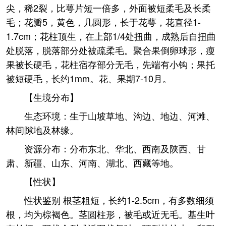
尖，稀2裂，比萼片短一倍多，外面被短柔毛及长柔
毛；花瓣5，黄色，几圆形，长于花萼，花直径1-
1.7cm；花柱顶生，在上部1/4处扭曲，成熟后自扭曲
处脱落，脱落部分处被疏柔毛。聚合果倒卵球形，瘦
果被长硬毛，花柱宿存部分无毛，先端有小钩；果托
被短硬毛，长约1mm。花、果期7-10月。
【生境分布】
生态环境：生于山坡草地、沟边、地边、河滩、
林间隙地及林缘。
资源分布：分布东北、华北、西南及陕西、甘
肃、新疆、山东、河南、湖北、西藏等地。
【性状】
性状鉴别 根茎粗短，长约1-2.5cm，有多数细须
根，均为棕褐色。茎圆柱形，被毛或近无毛。基生叶