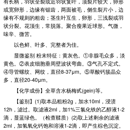
有长柄，羽状全裂或近羽状复叶，顶裂片较大，卵形
或宽卵形，边缘有锯齿，两面被毛，侧生裂片小，边
缘有不规则的粗齿；茎生叶互生，卵形，三浅裂或羽
状分裂。花顶生，常脱落。聚合瘦果近球形。气微，
味辛、微苦。
以色鲜、叶多、完整者为佳。
显微鉴别 粉末特征：黄灰色。①非腺毛众多，淡
黄色。②表皮细胞垂周壁波状弯曲。③气孔不定式。
④导管螺纹、网纹，直径8-37μm。⑤草酸钙簇晶众
多，直径20-40μm。
【化学成份】全草含水杨梅甙(gein)等。
【鉴别】(1)取本品粗粉2g，加水10ml，浸渍
12h，滤过。取滤液2ml，加1%三氯化铁的乙醇液1-2
滴，显蓝绿色。（检查鞣质）(2)取上述剩余的滤液
2ml，加氢氧化钙饱和溶液1-2滴，即产生棕色沉淀。