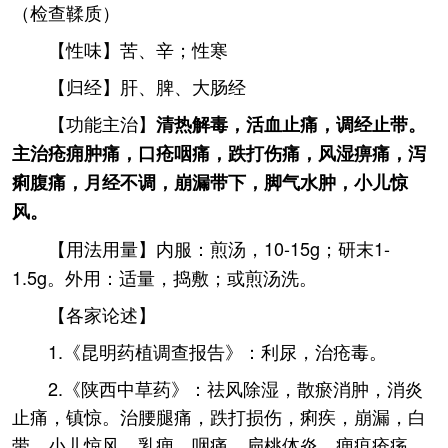
（检查鞣质）
【性味】苦、辛；性寒
【归经】肝、脾、大肠经
【功能主治】
清热解毒，活血止痛，调经止带。
主治疮痈肿痛，口疮咽痛，跌打伤痛，风湿痹痛，泻
痢腹痛，月经不调，崩漏带下，脚气水肿，小儿惊
风。
【用法用量】内服：煎汤，10-15g；研末1-
1.5g。外用：适量，捣敷；或煎汤洗。
【各家论述】
1.《昆明药植调查报告》：利尿，治疮毒。
2.《陕西中草药》：祛风除湿，散瘀消肿，消炎
止痛，镇惊。治腰腿痛，跌打损伤，痢疾，崩漏，白
带，小儿惊风，乳痈，咽痛，扁桃体炎，痈疽疮疡，