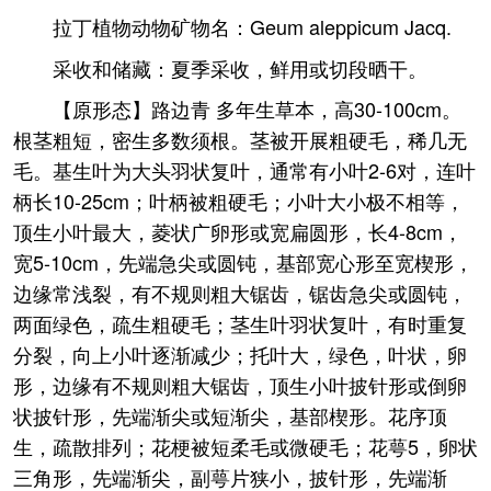
拉丁植物动物矿物名：Geum aleppicum Jacq.
采收和储藏：夏季采收，鲜用或切段晒干。
【原形态】路边青 多年生草本，高30-100cm。
根茎粗短，密生多数须根。茎被开展粗硬毛，稀几无
毛。基生叶为大头羽状复叶，通常有小叶2-6对，连叶
柄长10-25cm；叶柄被粗硬毛；小叶大小极不相等，
顶生小叶最大，菱状广卵形或宽扁圆形，长4-8cm，
宽5-10cm，先端急尖或圆钝，基部宽心形至宽楔形，
边缘常浅裂，有不规则粗大锯齿，锯齿急尖或圆钝，
两面绿色，疏生粗硬毛；茎生叶羽状复叶，有时重复
分裂，向上小叶逐渐减少；托叶大，绿色，叶状，卵
形，边缘有不规则粗大锯齿，顶生小叶披针形或倒卵
状披针形，先端渐尖或短渐尖，基部楔形。花序顶
生，疏散排列；花梗被短柔毛或微硬毛；花萼5，卵状
三角形，先端渐尖，副萼片狭小，披针形，先端渐