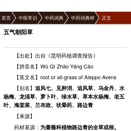
首页
中医常识
中药词典
中药词典W
正文
五气朝阳草
【出处】出自《昆明药植调查报告》
【拼音名】Wǔ Qì Zhāo Yánɡ Cǎo
【英文名】root or all-grass of Aleppo Avens
【别名】
追风七、见肿消、追风草、乌金丹、水
杨梅、龙须草、萝卜叶、绿水草、草本水杨梅、老五
叶、海棠菜、兰布政、状晕药、路边青
【来源】
药材基源：
为蔷薇科植物路边青的全草或根。