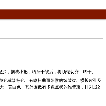
除去须根及泥沙，捆成小把，晒至干皱后，将顶端切齐，晒干。
面灰黄色或淡棕色，有略扭曲而细微的纵皱纹、横长皮孔及
大，黄白色，其外围散有多数点状的维管束，排列成2