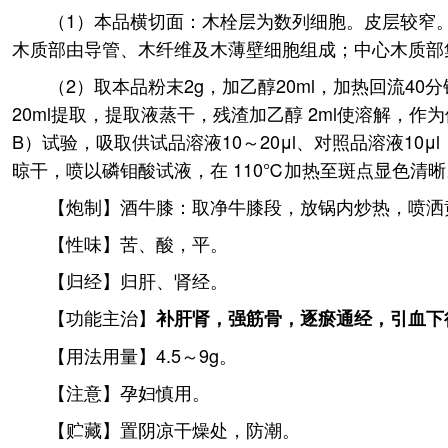
（1）本品横切面：木栓层为数列细胞。皮层较窄。
木质部由导管、木纤维及木薄壁细胞组成；中心木质部集
（2）取本品粉末2g，加乙醇20ml，加热回流40分
20ml提取，提取液蒸干，残渣加乙醇 2ml使溶解，
B）试验，吸取供试品溶液10～20μl、对照品溶液1
晾干，喷以磷钼酸试液，在 110℃加热至斑点显色清
【炮制】酒牛膝：取净牛膝段，放锅内炒热，喷洒黄
【性味】苦、酸，平。
【归经】归肝、肾经。
【功能主治】
补肝肾，强筋骨，逐瘀通经，引血下
【用法用量】4.5～9g。
【注意】孕妇慎用。
【贮藏】置阴凉干燥处，防潮。