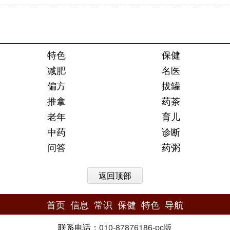
特色
保健
减肥
名医
偏方
拔罐
推拿
药茶
老年
育儿
中药
诊断
问答
药粥
返回顶部
首页
信息
常识
保健
特色
导航
联系电话：
010-87876186
-
pc版