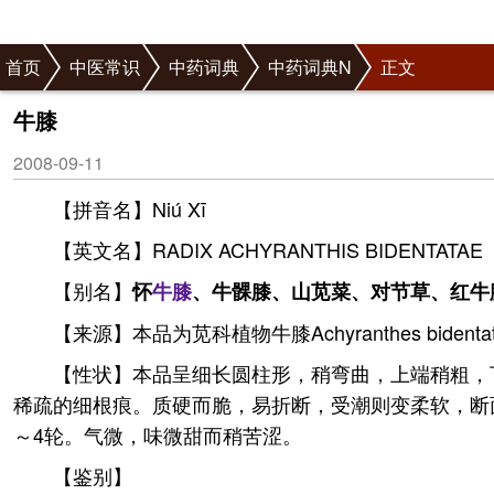
首页
中医常识
中药词典
中药词典N
正文
牛膝
2008-09-11
【拼音名】Niú Xī
【英文名】RADIX ACHYRANTHIS BIDENTATAE
【别名】
怀
牛膝
、牛髁膝、山苋菜、对节草、红牛
【来源】本品为苋科植物牛膝Achyranthes bi
【性状】本品呈细长圆柱形，稍弯曲，上端稍粗，下端
稀疏的细根痕。质硬而脆，易折断，受潮则变柔软，断
～4轮。气微，味微甜而稍苦涩。
【鉴别】