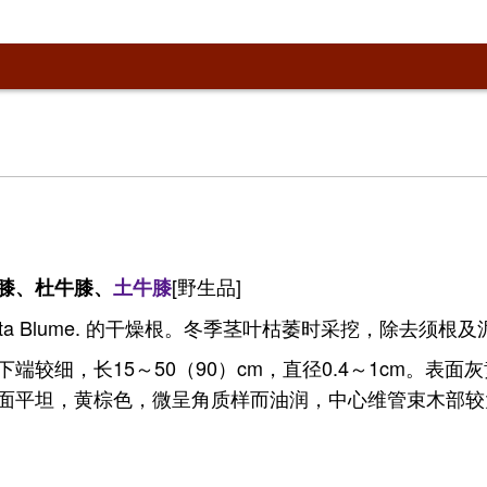
[野生品]
膝、杜牛膝、
土牛膝
dentata Blume. 的干燥根。冬季茎叶枯萎时采挖，
较细，长15～50（90）cm，直径0.4～1cm。表
面平坦，黄棕色，微呈角质样而油润，中心维管束木部较