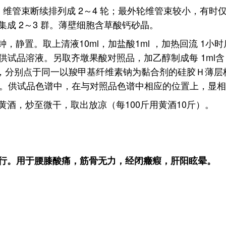
维管束断续排列成 2～4 轮；最外轮维管束较小，有时
成 2～3 群。薄壁细胞含草酸钙砂晶。
钟，静置。取上清液10ml，加盐酸1ml ，加热回流 1小时
作为供试品溶液。另取齐墩果酸对照品，加乙醇制成每 1ml
0μl，分别点于同一以羧甲基纤维素钠为黏合剂的硅胶Ｈ薄层
晰。供试品色谱中，在与对照品色谱中相应的位置上，显
酒，炒至微干，取出放凉（每100斤用黄酒10斤）。
行。用于腰膝酸痛，筋骨无力，经闭癥瘕，肝阳眩晕。