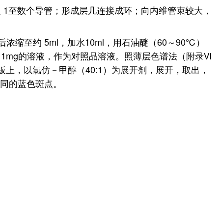
仅 1至数个导管；形成层几连接成环；向内维管束较大，
后浓缩至约 5ml，加水10ml，用石油醚（60～90℃）
含 1mg的溶液，作为对照品溶液。照薄层色谱法（附录Ⅵ
板上，以氯仿－甲醇（40:1）为展开剂，展开，取出，
相同的蓝色斑点。