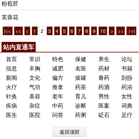
粉苞苣
芙蓉花
|<<
<<
<
1
2
3
4
5
6
7
8
9
10
>
>>
>>|
站内直通车
首页
常识
特色
保健
养生
论坛
信息
丰胸
减肥
名医
药材
书籍
新闻
文化
偏方
拔罐
膏药
刮痧
火疗
气功
推拿
药茶
药酒
药浴
针灸
美容
老年
育儿
男性
女性
疾病
杂症
中药
诊断
医案
词典
医生
医院
问答
药粥
砭石
足疗
返回顶部