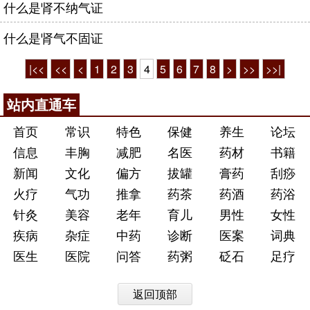
什么是肾不纳气证
什么是肾气不固证
|<<
<<
<
1
2
3
4
5
6
7
8
>
>>
>>|
站内直通车
首页
常识
特色
保健
养生
论坛
信息
丰胸
减肥
名医
药材
书籍
新闻
文化
偏方
拔罐
膏药
刮痧
火疗
气功
推拿
药茶
药酒
药浴
针灸
美容
老年
育儿
男性
女性
疾病
杂症
中药
诊断
医案
词典
医生
医院
问答
药粥
砭石
足疗
返回顶部