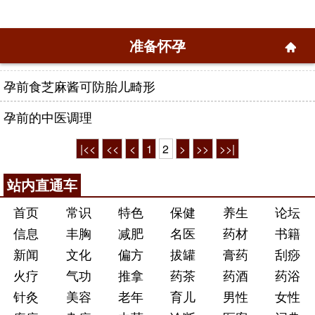
准备怀孕
孕前食芝麻酱可防胎儿畸形
孕前的中医调理
|<<
<<
<
1
2
>
>>
>>|
站内直通车
首页
常识
特色
保健
养生
论坛
信息
丰胸
减肥
名医
药材
书籍
新闻
文化
偏方
拔罐
膏药
刮痧
火疗
气功
推拿
药茶
药酒
药浴
针灸
美容
老年
育儿
男性
女性