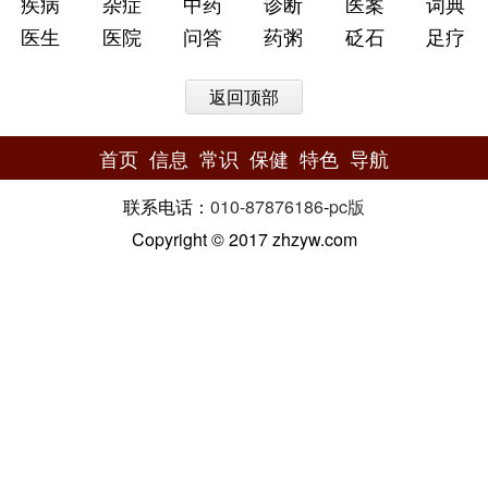
疾病
杂症
中药
诊断
医案
词典
医生
医院
问答
药粥
砭石
足疗
返回顶部
首页
信息
常识
保健
特色
导航
联系电话：
010-87876186
-
pc版
Copyright © 2017 zhzyw.com