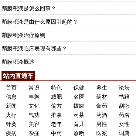
鞘膜积液是怎么回事？
鞘膜积液是由什么原因引起的？
鞘膜积液治疗原则
鞘膜积液临床表现有哪些？
鞘膜积液概述
站内直通车
首页
常识
特色
保健
养生
论坛
信息
丰胸
减肥
名医
药材
书籍
新闻
文化
偏方
拔罐
膏药
刮痧
火疗
气功
推拿
药茶
药酒
药浴
针灸
美容
老年
育儿
男性
女性
疾病
杂症
中药
诊断
医案
词典