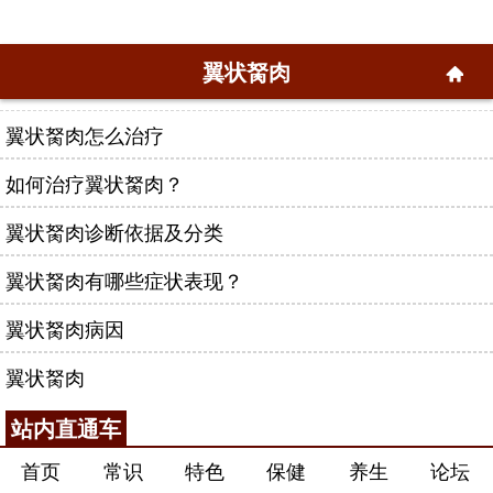
翼状胬肉
翼状胬肉怎么治疗
如何治疗翼状胬肉？
翼状胬肉诊断依据及分类
翼状胬肉有哪些症状表现？
翼状胬肉病因
翼状胬肉
站内直通车
首页
常识
特色
保健
养生
论坛