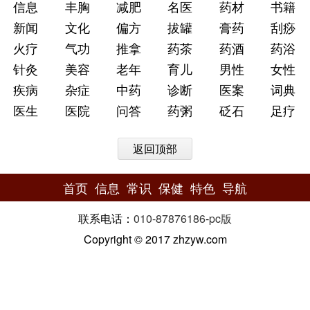
信息
丰胸
减肥
名医
药材
书籍
新闻
文化
偏方
拔罐
膏药
刮痧
火疗
气功
推拿
药茶
药酒
药浴
针灸
美容
老年
育儿
男性
女性
疾病
杂症
中药
诊断
医案
词典
医生
医院
问答
药粥
砭石
足疗
返回顶部
首页
信息
常识
保健
特色
导航
联系电话：
010-87876186
-
pc版
Copyright © 2017 zhzyw.com