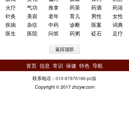
火疗
气功
推拿
药茶
药酒
药浴
针灸
美容
老年
育儿
男性
女性
疾病
杂症
中药
诊断
医案
词典
医生
医院
问答
药粥
砭石
足疗
返回顶部
首页
信息
常识
保健
特色
导航
联系电话：
010-87876186
-
pc版
Copyright © 2017 zhzyw.com