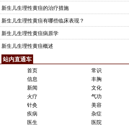
新生儿生理性黄疸的治疗措施
新生儿生理性黄疸有哪些临床表现？
新生儿生理性黄疸病原学
新生儿生理性黄疸概述
站内直通车
首页
常识
信息
丰胸
新闻
文化
火疗
气功
针灸
美容
疾病
杂症
医生
医院