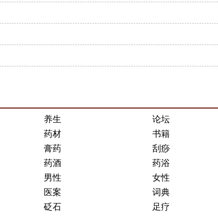
养生
论坛
药材
书籍
膏药
刮痧
药酒
药浴
男性
女性
医案
词典
砭石
足疗