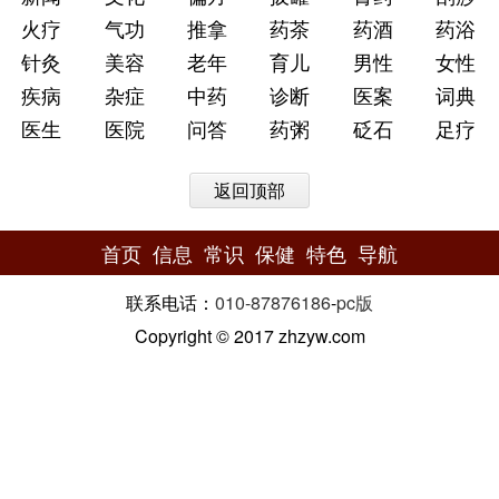
火疗
气功
推拿
药茶
药酒
药浴
针灸
美容
老年
育儿
男性
女性
疾病
杂症
中药
诊断
医案
词典
医生
医院
问答
药粥
砭石
足疗
返回顶部
首页
信息
常识
保健
特色
导航
联系电话：
010-87876186
-
pc版
Copyright © 2017 zhzyw.com