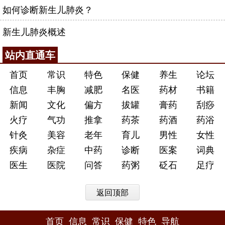
如何诊断新生儿肺炎？
新生儿肺炎概述
站内直通车
首页
常识
特色
保健
养生
论坛
信息
丰胸
减肥
名医
药材
书籍
新闻
文化
偏方
拔罐
膏药
刮痧
火疗
气功
推拿
药茶
药酒
药浴
针灸
美容
老年
育儿
男性
女性
疾病
杂症
中药
诊断
医案
词典
医生
医院
问答
药粥
砭石
足疗
返回顶部
首页
信息
常识
保健
特色
导航