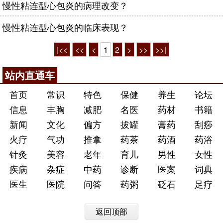
慢性粘连型心包炎的病理改变？
慢性粘连型心包炎的临床表现？
|<<
<<
<
1
2
>
>>
>>|
站内直通车
首页
常识
特色
保健
养生
论坛
信息
丰胸
减肥
名医
药材
书籍
新闻
文化
偏方
拔罐
膏药
刮痧
火疗
气功
推拿
药茶
药酒
药浴
针灸
美容
老年
育儿
男性
女性
疾病
杂症
中药
诊断
医案
词典
医生
医院
问答
药粥
砭石
足疗
返回顶部