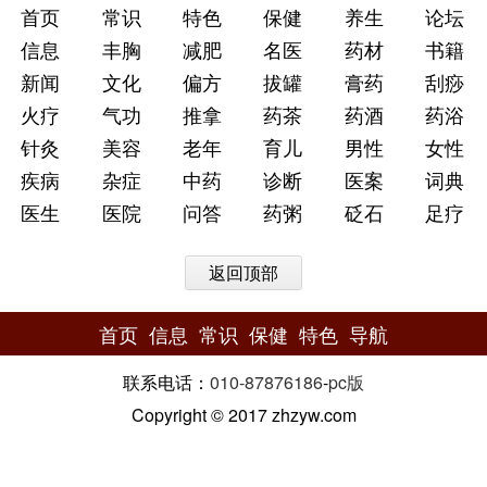
首页
常识
特色
保健
养生
论坛
信息
丰胸
减肥
名医
药材
书籍
新闻
文化
偏方
拔罐
膏药
刮痧
火疗
气功
推拿
药茶
药酒
药浴
针灸
美容
老年
育儿
男性
女性
疾病
杂症
中药
诊断
医案
词典
医生
医院
问答
药粥
砭石
足疗
返回顶部
首页
信息
常识
保健
特色
导航
联系电话：
010-87876186
-
pc版
Copyright © 2017 zhzyw.com