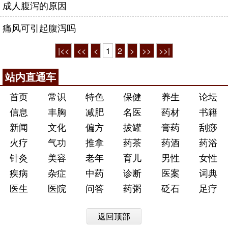
成人腹泻的原因
痛风可引起腹泻吗
|<<
<<
<
1
2
>
>>
>>|
站内直通车
首页
常识
特色
保健
养生
论坛
信息
丰胸
减肥
名医
药材
书籍
新闻
文化
偏方
拔罐
膏药
刮痧
火疗
气功
推拿
药茶
药酒
药浴
针灸
美容
老年
育儿
男性
女性
疾病
杂症
中药
诊断
医案
词典
医生
医院
问答
药粥
砭石
足疗
返回顶部