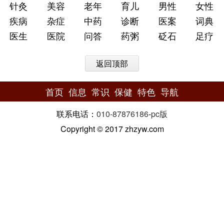
针灸
美容
老年
育儿
男性
女性
疾病
杂症
中药
诊断
医案
词典
医生
医院
问答
药粥
砭石
足疗
返回顶部
首页
信息
常识
保健
特色
导航
联系电话：
010-87876186
-
pc版
Copyright © 2017 zhzyw.com