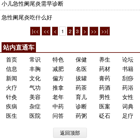
小儿急性阑尾炎需早诊断
急性阑尾炎吃什么好
|<<
<<
<
1
2
3
>
>>
>>|
站内直通车
首页
常识
特色
保健
养生
论坛
信息
丰胸
减肥
名医
药材
书籍
新闻
文化
偏方
拔罐
膏药
刮痧
火疗
气功
推拿
药茶
药酒
药浴
针灸
美容
老年
育儿
男性
女性
疾病
杂症
中药
诊断
医案
词典
医生
医院
问答
药粥
砭石
足疗
返回顶部