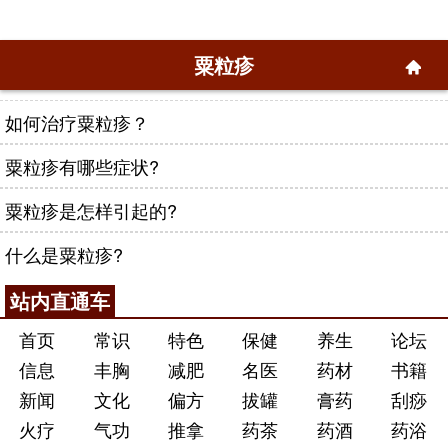
粟粒疹
如何治疗粟粒疹？
粟粒疹有哪些症状?
粟粒疹是怎样引起的?
什么是粟粒疹?
站内直通车
首页
常识
特色
保健
养生
论坛
信息
丰胸
减肥
名医
药材
书籍
新闻
文化
偏方
拔罐
膏药
刮痧
火疗
气功
推拿
药茶
药酒
药浴