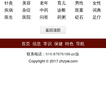
针灸
美容
老年
育儿
男性
女性
疾病
杂症
中药
诊断
医案
词典
医生
医院
问答
药粥
砭石
足疗
返回顶部
首页
信息
常识
保健
特色
导航
联系电话：
010-87876186
-
pc版
Copyright © 2017 zhzyw.com