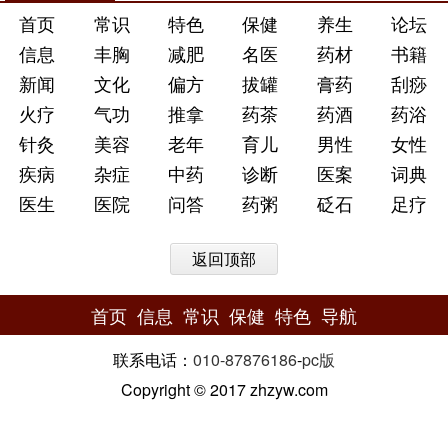
首页
常识
特色
保健
养生
论坛
信息
丰胸
减肥
名医
药材
书籍
新闻
文化
偏方
拔罐
膏药
刮痧
火疗
气功
推拿
药茶
药酒
药浴
针灸
美容
老年
育儿
男性
女性
疾病
杂症
中药
诊断
医案
词典
医生
医院
问答
药粥
砭石
足疗
返回顶部
首页
信息
常识
保健
特色
导航
联系电话：
010-87876186
-
pc版
Copyright © 2017 zhzyw.com