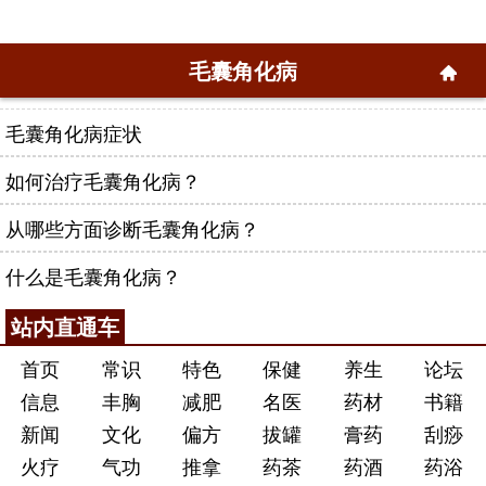
毛囊角化病
毛囊角化病症状
如何治疗毛囊角化病？
从哪些方面诊断毛囊角化病？
什么是毛囊角化病？
站内直通车
首页
常识
特色
保健
养生
论坛
信息
丰胸
减肥
名医
药材
书籍
新闻
文化
偏方
拔罐
膏药
刮痧
火疗
气功
推拿
药茶
药酒
药浴