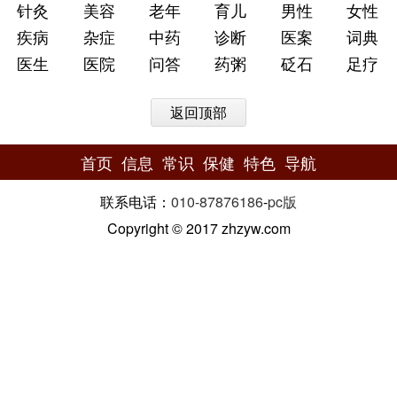
针灸
美容
老年
育儿
男性
女性
疾病
杂症
中药
诊断
医案
词典
医生
医院
问答
药粥
砭石
足疗
返回顶部
首页
信息
常识
保健
特色
导航
联系电话：
010-87876186
-
pc版
Copyright © 2017 zhzyw.com