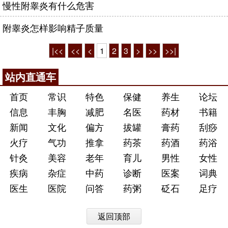
慢性附睾炎有什么危害
附睾炎怎样影响精子质量
|<<
<<
<
1
2
3
>
>>
>>|
站内直通车
首页
常识
特色
保健
养生
论坛
信息
丰胸
减肥
名医
药材
书籍
新闻
文化
偏方
拔罐
膏药
刮痧
火疗
气功
推拿
药茶
药酒
药浴
针灸
美容
老年
育儿
男性
女性
疾病
杂症
中药
诊断
医案
词典
医生
医院
问答
药粥
砭石
足疗
返回顶部