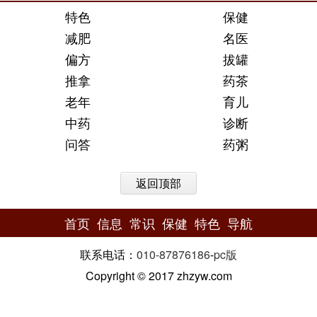
特色
保健
减肥
名医
偏方
拔罐
推拿
药茶
老年
育儿
中药
诊断
问答
药粥
返回顶部
首页
信息
常识
保健
特色
导航
联系电话：
010-87876186
-
pc版
Copyright © 2017 zhzyw.com