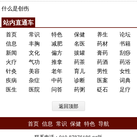
什么是创伤
站内直通车
首页
常识
特色
保健
养生
论坛
信息
丰胸
减肥
名医
药材
书籍
新闻
文化
偏方
拔罐
膏药
刮痧
火疗
气功
推拿
药茶
药酒
药浴
针灸
美容
老年
育儿
男性
女性
疾病
杂症
中药
诊断
医案
词典
医生
医院
问答
药粥
砭石
足疗
返回顶部
首页
信息
常识
保健
特色
导航
联系电话：
010-87876186
-
pc版