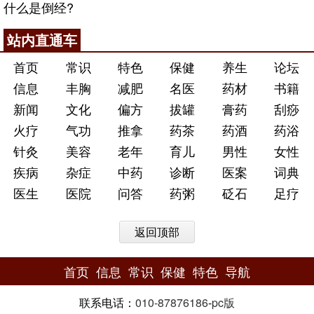
什么是倒经?
站内直通车
首页
常识
特色
保健
养生
论坛
信息
丰胸
减肥
名医
药材
书籍
新闻
文化
偏方
拔罐
膏药
刮痧
火疗
气功
推拿
药茶
药酒
药浴
针灸
美容
老年
育儿
男性
女性
疾病
杂症
中药
诊断
医案
词典
医生
医院
问答
药粥
砭石
足疗
返回顶部
首页
信息
常识
保健
特色
导航
联系电话：
010-87876186
-
pc版