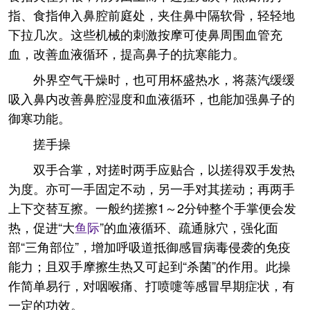
指、食指伸入鼻腔前庭处，夹住鼻中隔软骨，轻轻地
下拉几次。这些机械的刺激按摩可使鼻周围血管充
血，改善血液循环，提高鼻子的抗寒能力。
外界空气干燥时，也可用杯盛热水，将蒸汽缓缓
吸入鼻内改善鼻腔湿度和血液循环，也能加强鼻子的
御寒功能。
搓手操
双手合掌，对搓时两手应贴合，以搓得双手发热
为度。亦可一手固定不动，另一手对其搓动；再两手
上下交替互擦。一般约搓擦1～2分钟整个手掌便会发
热，促进“大
鱼际
”的血液循环、疏通脉穴，强化面
部“三角部位”，增加呼吸道抵御感冒病毒侵袭的免疫
能力；且双手摩擦生热又可起到“杀菌”的作用。此操
作简单易行，对咽喉痛、打喷嚏等感冒早期症状，有
一定的功效。