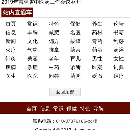
2019年吉林省中医药工作会议召开
站内直通车
首页
常识
特色
保健
养生
论坛
信息
丰胸
减肥
名医
药材
书籍
新闻
文化
偏方
拔罐
膏药
刮痧
火疗
气功
推拿
药茶
药酒
药浴
针灸
美容
老年
育儿
男性
女性
疾病
杂症
中药
诊断
医案
词典
医生
医院
问答
药粥
砭石
足疗
返回顶部
首页
信息
常识
保健
特色
导航
联系电话：
010-87876186
-
pc版
Copyright © 2017 zhzyw.com