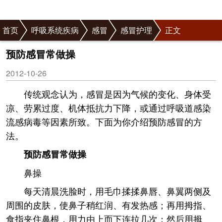
首页
呼吸系统疾病
感冒
感冒护理
正文
预防感冒常做操
2012-10-26
传统观念认为，感冒是因为气候的变化、身体受
凉、劳累过度、机体抵抗力下降，或通过呼吸道感染
流感病毒等因素所致。下面为你介绍预防感冒的方
法。
预防感冒常做操
鼻操
每天清晨洗脸时，用毛巾揉揉鼻唇、鼻翼两侧及
周围的皮肤，使鼻子稍红润、有发热感；再用拇指、
食指夹住鼻根，用力由上而下连拉几次；然后用拇