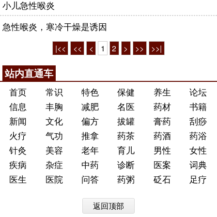
小儿急性喉炎
急性喉炎，寒冷干燥是诱因
|<<
<<
<
1
2
>
>>
>>|
站内直通车
首页
常识
特色
保健
养生
论坛
信息
丰胸
减肥
名医
药材
书籍
新闻
文化
偏方
拔罐
膏药
刮痧
火疗
气功
推拿
药茶
药酒
药浴
针灸
美容
老年
育儿
男性
女性
疾病
杂症
中药
诊断
医案
词典
医生
医院
问答
药粥
砭石
足疗
返回顶部