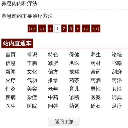
鼻息肉内科疗法
鼻息肉的主要治疗方法
|<<
<<
<
1
2
3
>
>>
>>|
站内直通车
首页
常识
特色
保健
养生
论坛
信息
丰胸
减肥
名医
药材
书籍
新闻
文化
偏方
拔罐
膏药
刮痧
火疗
气功
推拿
药茶
药酒
药浴
针灸
美容
老年
育儿
男性
女性
疾病
杂症
中药
诊断
医案
词典
医生
医院
问答
药粥
砭石
足疗
返回顶部