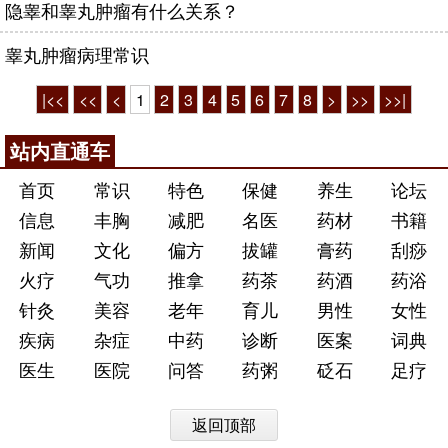
隐睾和睾丸肿瘤有什么关系？
睾丸肿瘤病理常识
|<<
<<
<
1
2
3
4
5
6
7
8
>
>>
>>|
站内直通车
首页
常识
特色
保健
养生
论坛
信息
丰胸
减肥
名医
药材
书籍
新闻
文化
偏方
拔罐
膏药
刮痧
火疗
气功
推拿
药茶
药酒
药浴
针灸
美容
老年
育儿
男性
女性
疾病
杂症
中药
诊断
医案
词典
医生
医院
问答
药粥
砭石
足疗
返回顶部