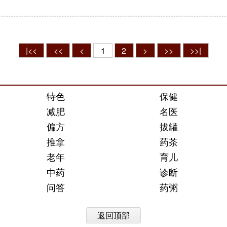
|<<
<<
<
1
2
>
>>
>>|
特色
保健
减肥
名医
偏方
拔罐
推拿
药茶
老年
育儿
中药
诊断
问答
药粥
返回顶部