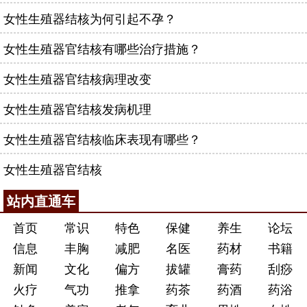
女性生殖器结核为何引起不孕？
女性生殖器官结核有哪些治疗措施？
女性生殖器官结核病理改变
女性生殖器官结核发病机理
女性生殖器官结核临床表现有哪些？
女性生殖器官结核
站内直通车
首页
常识
特色
保健
养生
论坛
信息
丰胸
减肥
名医
药材
书籍
新闻
文化
偏方
拔罐
膏药
刮痧
火疗
气功
推拿
药茶
药酒
药浴